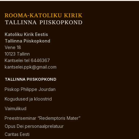
Katoliku Kirik Eestis
Tallinna Piiskopkond
Vene 18
10123 Tallinn
Kantselei tel 6446367
kantselei.ppk@gmail.com
TALLINNA PIISKOPKOND
Piiskop Philippe Jourdan
Kogudused ja kloostrid
Vaimulikud
Preestriseminar “Redemptoris Mater”
Opus Dei personaalprelatuur
Caritas Eesti