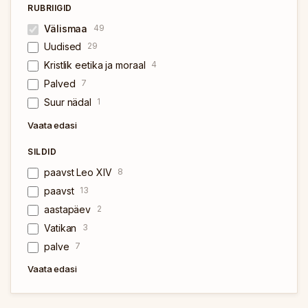
RUBRIIGID
Välismaa
49
Uudised
29
Kristlik eetika ja moraal
4
Palved
7
Suur nädal
1
Vaata edasi
SILDID
paavst Leo XIV
8
paavst
13
aastapäev
2
Vatikan
3
palve
7
Vaata edasi