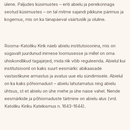
ülene. Paljudes küsimustes – eriti abielu ja perekonnaga
seotud küsimustes – on tal mitme sajandi pikkune pärimus ja
kogemus, mis on ka tänapäeval väärtuslik ja oluline.
Rooma-Katoliku Kirik näeb abielu institutsioonina, mis on
sügavalt juurdunud inimese loomusesse ja millel on oma
ühiskondlikud tagajärjed, mida riik võib reguleerida. Abielul kui
institutsioonil on kaks suurt eesmärki: abikaasade
vastastikune armastus ja avatus uue elu sündimisele. Abielul
on ka kaks põhiomadust – abielu lahutamatus ning abielu
ühtsus, st et abielu on ühe mehe ja ühe naise vahel. Nende
eesmärkide ja põhiomaduste täitmine on abielu alus (vrd.
Katoliku Kiriku Katekismus n. 1643-1644).