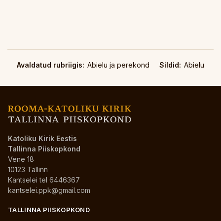
Avaldatud rubriigis:
Abielu ja perekond
Sildid:
Abielu
Katoliku Kirik Eestis
Tallinna Piiskopkond
Vene 18
10123 Tallinn
Kantselei tel 6446367
kantselei.ppk@gmail.com
TALLINNA PIISKOPKOND