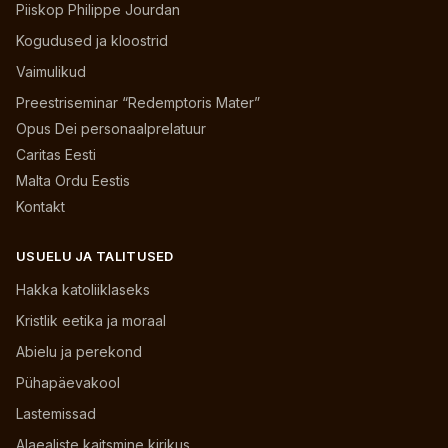
Piiskop Philippe Jourdan
Kogudused ja kloostrid
Vaimulikud
Preestriseminar “Redemptoris Mater”
Opus Dei personaalprelatuur
Caritas Eesti
Malta Ordu Eestis
Kontakt
USUELU JA TALITUSED
Hakka katoliiklaseks
Kristlik eetika ja moraal
Abielu ja perekond
Pühapäevakool
Lastemissad
Alaealiste kaitsmine kirikus