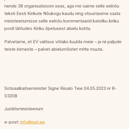
nende 38 organisatsiooni seas, aga me saime selle eelnõu
teksti Eesti Kirikute Nõukogu kaudu ning otsustasime saata
ministeeriumisse selle eelnõu kommentaarid katoliku kiriku
poolt lähtudes Kiriku õpetusest abielu kohta.
Palvetame, et EV valitsus võtaks kuulda meie – ja nii paljude
teiste inimeste – palvet abielumõistet mitte muuta.
Sotsiaalkaitseminister Signe Riisalo Teie 04.05.2023 nr 8-
1/3208
Justiitsministeerium
e-post:
info@just.ee