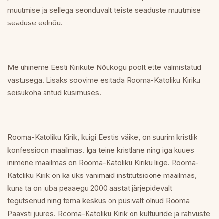
muutmise ja sellega seonduvalt teiste seaduste muutmise
seaduse eelnõu.
Me ühineme Eesti Kirikute Nõukogu poolt ette valmistatud
vastusega. Lisaks soovime esitada Rooma-Katoliku Kiriku
seisukoha antud küsimuses.
Rooma-Katoliku Kirik, kuigi Eestis väike, on suurim kristlik
konfessioon maailmas. Iga teine kristlane ning iga kuues
inimene maailmas on Rooma-Katoliku Kiriku liige. Rooma-
Katoliku Kirik on ka üks vanimaid institutsioone maailmas,
kuna ta on juba peaaegu 2000 aastat järjepidevalt
tegutsenud ning tema keskus on püsivalt olnud Rooma
Paavsti juures. Rooma-Katoliku Kirik on kultuuride ja rahvuste