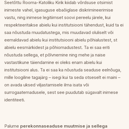
Seetõttu Rooma-Katoliku Kirik kiidab võrdsuse otsimist
inimeste vahel, igasuguse ebaõiglase diskrimineerimise
vastu, ning inimese legitiimset soovi pereelu järele, kui
respekteeritakse abielu kui institutsiooni tähendust, kuid ta ei
saa nõustuda muudatustega, mis muudavad oluliselt või
eemaldavad abielu kui institutsiooni abielu põhialustest, st
abielu eesmärkidest ja põhiomadustest. Ta ei saa eriti
nõustuda sellega, et põlvnemine ning mehe ja naise
vastastikune täiendamine ei oleks enam abielu kui
institutsiooni alus. Ta ei saa ka nõustuda seaduse eelnõuga,
mille loogiline tagajärg – isegi kui ta seda otseselt ei maini –
on avada uksed viljastamisele ilma isata või
surrogaatemadusele, sest see puudutab sügavalt inimese
identiteeti.
Palume
perekonnaseaduse muutmise ja sellega