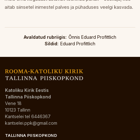
aitab siinsetel inimestel palves ja pühaduses veelgi kasvada.
Avaldatud rubriigis:
Õnnis Eduard Profittlich
Sildid:
Eduard Profittlich
Katoliku Kirik Eestis
Tallinna Piiskopkond
Vene 18
10123 Tallinn
Kantselei tel 6446367
kantselei.ppk@gmail.com
TALLINNA PIISKOPKOND