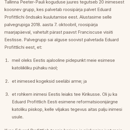
Tallinna Peeter-Pauli koguduse juures tegutseb 20 inimesest
koosnev grupp, kes palvetab roosipärja palvet Eduard
Profittlichi õndsaks kuulutamise eest. Alustasime selle
palvegrupiga 2018. aasta 7. oktoobril, roosipärja
maarjapäeval, vahetult pärast paavst Franciscuse visiiti
Eestisse. Palvegrupp sai alguse soovist palvetada Eduard
Profittlichi eest, et:
meil oleks Eestis ajalooline pidepunkt meie esimese
katoliikliku pühaku näol;
et inimesed kogeksid seeläbi arme; ja
et rohkem inimesi Eestis leiaks tee Kirikusse. Oli ju ka
Eduard Profittlich Eesti esimene reformatsioonijärgne
katoliku piiskop, kelle viljakas tegevus aitas palju inimesi
usule.