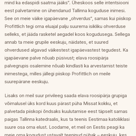
mind ka edaspidi saatma jääks“. Üheskoos selle intentsiooni
eest palvetamine on ühendanud Tallinna koguduse inimesi.
See on meie väike igapäevane „ohverdus“, samas kui piiskop
Profittlich tegi oma eluajal palju suurema isikliku ohverduse
selleks, et jääda rasketel aegadel koos kogudusega. Sellega
annab ta meie grupile eeskuju, näidates, et suured
ohverdused algavad väikestest igapäevastest tegudest. Ka
igapäevane palve nõuab püsivust; elava roosipärja
palvegrupis osalemine nõuab kindlasti ka arvestamist teiste
inimestega, milles jällegi piiskop Profittlich on meile
suurepärane eeskuju.
Lisaks on meil suur privileeg saada elava roosipärja grupiga
võimalusel üks kord kuus pärast püha Missat kokku, et
palvetada piiskopi õndsaks kuulutamise eest täpselt samas
paigas Tallinna katedraalis, kus ta teenis Eestimaa katoliiklasi
suure osa oma elust. Loodame, et meil on Eestis peagi ka
meie oma kogudust ustavalt teeninud pühak – eeskuju, kes