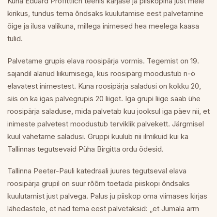
Kuna Eduard Profittlich teenis karjase ja piiskopina just meie
kirikus, tundus tema õndsaks kuulutamise eest palvetamine
õige ja ilusa valikuna, millega inimesed hea meelega kaasa
tulid.
Palvetame grupis elava roosipärja vormis. Tegemist on 19.
sajandil alanud liikumisega, kus roosipärg moodustub n-ö
elavatest inimestest. Kuna roosipärja saladusi on kokku 20,
siis on ka igas palvegrupis 20 liiget. Iga grupi liige saab ühe
roosipärja saladuse, mida palvetab kuu jooksul iga päev nii, et
inimeste palvetest moodustub terviklik palvekett. Järgmisel
kuul vahetame saladusi. Gruppi kuulub nii ilmikuid kui ka
Tallinnas tegutsevaid Püha Birgitta ordu õdesid.
Tallinna Peeter-Pauli katedraali juures tegutseval elava
roosipärja grupil on suur rõõm toetada piiskopi õndsaks
kuulutamist just palvega. Palus ju piiskop oma viimases kirjas
lähedastele, et nad tema eest palvetaksid: „et Jumala arm