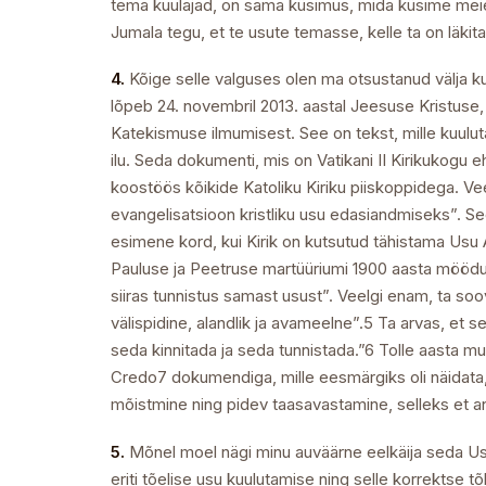
tema kuulajad, on sama küsimus, mida küsime mei
Jumala tegu, et te usute temasse, kelle ta on läkit
4.
Kõige selle valguses olen ma otsustanud välja kuu
lõpeb 24. novembril 2013. aastal Jeesuse Kristuse,
Katekismuse ilmumisest. See on tekst, mille kuuluta
ilu. Seda dokumenti, mis on Vatikani II Kirikukogu 
koostöös kõikide Katoliku Kiriku piiskoppidega. V
evangelisatsioon kristliku usu edasiandmiseks”. S
esimene kord, kui Kirik on kutsutud tähistama Usu 
Pauluse ja Peetruse martüüriumi 1900 aasta möödum
siiras tunnistus samast usust”. Veelgi enam, ta soovi
välispidine, alandlik ja avameelne”.5 Ta arvas, et 
seda kinnitada ja seda tunnistada.”6 Tolle aasta m
Credo7 dokumendiga, mille eesmärgiks oli näidata, k
mõistmine ning pidev taasavastamine, selleks et and
5.
Mõnel moel nägi minu auväärne eelkäija seda Usu Aa
eriti tõelise usu kuulutamise ning selle korrektse