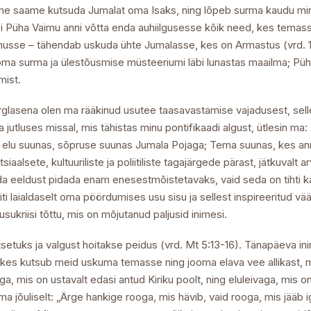
äbi me saame kutsuda Jumalat oma Isaks, ning lõpeb surma kaudu m
läbi Püha Vaimu anni võtta enda auhiilgusesse kõik need, kes temas
sse – tähendab uskuda ühte Jumalasse, kes on Armastus (vrd. 1 J
a surma ja ülestõusmise müsteeriumi läbi lunastas maailma; Püha
mist.
glasena olen ma rääkinud usutee taasavastamise vajadusest, sell
jutluses missal, mis tähistas minu pontifikaadi algust, ütlesin ma: 
t elu suunas, sõpruse suunas Jumala Pojaga; Tema suunas, kes annab 
sete, kultuuriliste ja poliitiliste tagajärgede pärast, jätkuvalt 
da eeldust pidada enam enesestmõistetavaks, vaid seda on tihti ka a
riti laialdaselt oma pöördumises usu sisu ja sellest inspireeritud vä
sukriisi tõttu, mis on mõjutanud paljusid inimesi.
setuks ja valgust hoitakse peidus (vrd. Mt 5:13-16). Tänapäeva i
 kes kutsub meid uskuma temasse ning jooma elava vee allikast, 
, mis on ustavalt edasi antud Kiriku poolt, ning eluleivaga, mis on 
 jõuliselt: „Ärge hankige rooga, mis hävib, vaid rooga, mis jääb i