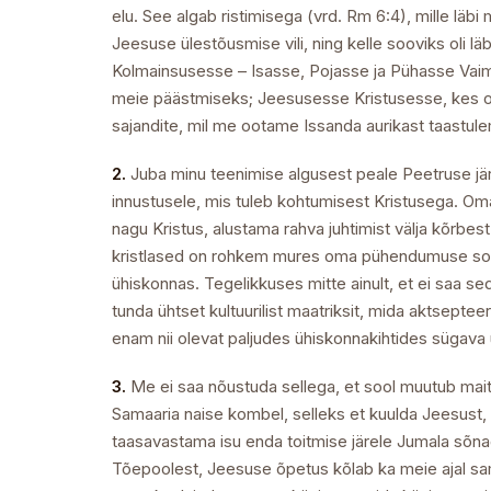
elu. See algab ristimisega (vrd. Rm 6:4), mille l
Jeesuse ülestõusmise vili, ning kelle sooviks oli 
Kolmainsusesse – Isasse, Pojasse ja Pühasse Vaimu
meie päästmiseks; Jeesusesse Kristusesse, kes om
sajandite, mil me ootame Issanda aurikast taastule
2.
Juba minu teenimise algusest peale Peetruse jär
innustusele, mis tuleb kohtumisest Kristusega. Oma 
nagu Kristus, alustama rahva juhtimist välja kõrbes
kristlased on rohkem mures oma pühendumuse sotsiaal
ühiskonnas. Tegelikkuses mitte ainult, et ei saa se
tunda ühtset kultuurilist maatriksit, mida aktseptee
enam nii olevat paljudes ühiskonnakihtides sügava u
3.
Me ei saa nõustuda sellega, et sool muutub mait
Samaaria naise kombel, selleks et kuulda Jeesust,
taasavastama isu enda toitmise järele Jumala sõnaga
Tõepoolest, Jeesuse õpetus kõlab ka meie ajal sama