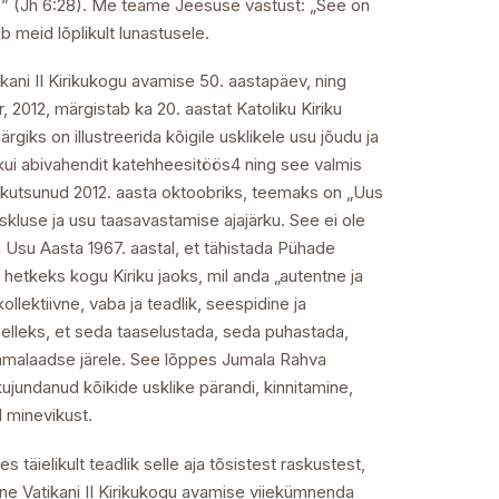
” (Jh 6:28). Me teame Jeesuse vastust: „See on
 meid lõplikult lunastusele.
ikani II Kirikukogu avamise 50. aastapäev, ning
2012, märgistab ka 20. aastat Katoliku Kiriku
iks on illustreerida kõigile usklikele usu jõudu ja
l kui abivahendit katehheesitöös4 ning see valmis
 kutsunud 2012. aasta oktoobriks, teemaks on „Uus
kluse ja usu taasavastamise ajajärku. See ei ole
a Usu Aasta 1967. aastal, et tähistada Pühade
etkeks kogu Kiriku jaoks, mil anda „autentne ja
ollektiivne, vaba ja teadlik, seespidine ja
 selleks, et seda taaselustada, seda puhastada,
 samalaadse järele. See lõppes Jumala Rahva
ujundanud kõikide usklike pärandi, kinnitamine,
d minevikust.
täielikult teadlik selle aja tõsistest raskustest,
ine Vatikani II Kirikukogu avamise viiekümnenda