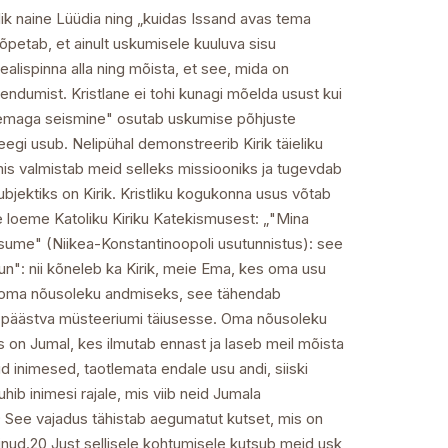
tlik naine Lüüdia ning „kuidas Issand avas tema
 õpetab, et ainult uskumisele kuuluva sisu
ealispinna alla ning mõista, et see, mida on
endumist. Kristlane ei tohi kunagi mõelda usust kui
 Temaga seismine" osutab uskumise põhjuste
eegi usub. Nelipühal demonstreerib Kirik täieliku
is valmistab meid selleks missiooniks ja tugevdab
subjektiks on Kirik. Kristliku kogukonna usus võtab
e loeme Katoliku Kiriku Katekismusest: „"Mina
e usume" (Niikea-Konstantinoopoli usutunnistus): see
sun": nii kõneleb ka Kirik, meie Ema, kes oma usu
ik oma nõusoleku andmiseks, see tähendab
ud päästva müsteeriumi täiusesse. Oma nõusoleku
 on Jumal, kes ilmutab ennast ja laseb meil mõista
d inimesed, taotlemata endale usu andi, siiski
hib inimesi rajale, mis viib neid Jumala
19 See vajadus tähistab aegumatut kutset, mis on
inud.20 Just sellisele kohtumisele kutsub meid usk