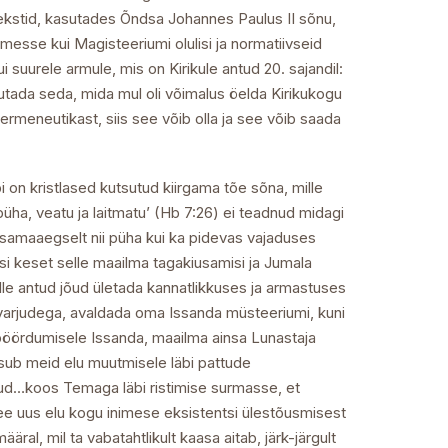
tekstid, kasutades Õndsa Johannes Paulus II sõnu,
messe kui Magisteeriumi olulisi ja normatiivseid
suurele armule, mis on Kirikule antud 20. sajandil:
hutada seda, mida mul oli võimalus öelda Kirikukogu
meneutikast, siis see võib olla ja see võib saada
 on kristlased kutsutud kiirgama tõe sõna, mille
üha, veatu ja laitmatu’ (Hb 7:26) ei teadnud midagi
e samaaegselt nii püha kui ka pidevas vajaduses
si keset selle maailma tagakiusamisi ja Jumala
talle antud jõud ületada kannatlikkuses ja armastuses
i varjudega, avaldada oma Issanda müsteeriumi, kuni
 pöördumisele Issanda, maailma ainsa Lunastaja
sub meid elu muutmisele läbi pattude
ud…koos Temaga läbi ristimise surmasse, et
see uus elu kogu inimese eksistentsi ülestõusmisest
al, mil ta vabatahtlikult kaasa aitab, järk-järgult