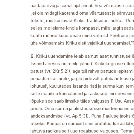
aastapäevaga samal ajal annab hea võimaluse aidata
„ei ole midagi kaotanud oma väärtusest ja säravuses
tekste, mis kuuluvad Kiriku Traditsiooni hulka… Roh
selles me leiame kindla kompassi, mille järgi seada
kohta mõned kuud peale minu valimist Peetruse jär
üha võimsamaks Kiriku alati vajalikul uuendamisel.”
6.
Kiriku uuendamine leiab samuti aset tunnistuse l
Issand Jeesus on meile jätnud. Kirikukogu ise ütleb
patust (vt. 2Kr 5:21), aga tuli rahva pattude lepit
puhastumise järele, järgib pidevalt patukahetsuse 
lohutusi’, kuulutades Issanda risti ja surma kuni te
selle maailma kannatused ja raskused, nii seesmised
lõpuks see saab ilmsiks täies valguses.11 Usu Aas
poole. Oma surma ja ülestõusmise müsteeriumis on 
andeksandmise (vt. Ap 5:31). Püha Pauluse jaoks 
otsekui Kristus on surnuist üles äratatud Isa au l
lähtuva radikaalselt uue reaalsuse valguses. Tema m