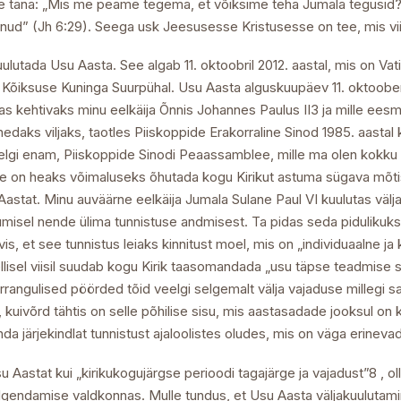
e täna: „Mis me peame tegema, et võiksime teha Jumala tegusid?
anud” (Jh 6:29). Seega usk Jeesusesse Kristusesse on tee, mis viib
lutada Usu Aasta. See algab 11. oktoobril 2012. aastal, mis on Vat
 Kõiksuse Kuninga Suurpühal. Usu Aasta alguskuupäev 11. oktoober, 
s kehtivaks minu eelkäija Õnnis Johannes Paulus II3 ja mille eesmärg
ehedaks viljaks, taotles Piiskoppide Erakorraline Sinod 1985. aasta
eelgi enam, Piiskoppide Sinodi Peaassamblee, mille ma olen kokku
ee on heaks võimaluseks õhutada kogu Kirikut astuma sügava mõtis
Aastat. Minu auväärne eelkäija Jumala Sulane Paul VI kuulutas välj
isel nende ülima tunnistuse andmisest. Ta pidas seda pidulikuks h
s, et see tunnistus leiaks kinnitust moel, mis on „individuaalne ja k
sellisel viisil suudab kogu Kirik taasomandada „usu täpse teadmise
urrangulised pöörded tõid veelgi selgemalt välja vajaduse millegi
uivõrd tähtis on selle põhilise sisu, mis aastasadade jooksul on k
a järjekindlat tunnistust ajaloolistes oludes, mis on väga erineva
stat kui „kirikukogujärgse perioodi tagajärge ja vajadust”8 , olles 
 tõlgendamise valdkonnas. Mulle tundus, et Usu Aasta väljakuulutam