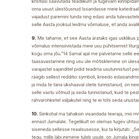
kristlasi saavutada teadlikum ja tugevam kinnipidam
oma usust ülestõusnud Issandasse meie katedraali
vajadust paremini tunda ning edasi anda tulevastel
selle Aasta jooksul leidma võimaluse, et anda avali
9.
Me tahame, et see Aasta ärataks igas usklikus p
võimalus intensiivistada meie usu pühitsemist liturg
kogu oma jõu.”14 Samal ajal me palvetame selle ees
taasavastamine ning usu üle mõtisklemine on ülesann
varajastel sajanditel pidid teadma usutunnistust pea
räägib sellest redditio symboli, kreedo edasiandm
ja mida te täna ükshaaval olete tunnistanud, on nee
selle vastu võtnud ja seda tunnistanud, kuid te 
rahvarohketel väljakutel ning te ei tohi seda unust
10.
Siinkohal ma tahaksin visandada teeraja, mis mit
ennast Jumalale. Tegelikult on olemas tugev ühtsu
siseneda sellesse reaalsusesse, kui ta kirjutab: 
tegu, mille läbi inimene tuleb usule, on Jumala king