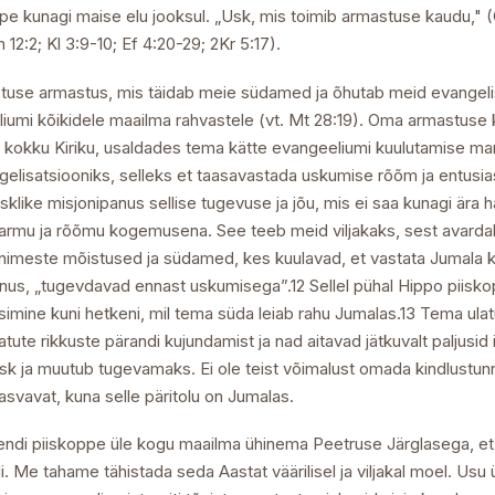
õpe kunagi maise elu jooksul. „Usk, mis toimib armastuse kaudu,"
12:2; Kl 3:9-10; Ef 4:20-29; 2Kr 5:17).
ristuse armastus, mis täidab meie südamed ja õhutab meid evangeli
iumi kõikidele maailma rahvastele (vt. Mt 28:19). Oma armastuse 
 kokku Kiriku, usaldades tema kätte evangeeliumi kuulutamise man
gelisatsiooniks, selleks et taasavastada uskumise rõõm ja entus
sklike misjonipanus sellise tugevuse ja jõu, mis ei saa kunagi ära
armu ja rõõmu kogemusena. See teeb meid viljakaks, sest avarda
inimeste mõistused ja südamed, kes kuulavad, et vastata Jumala 
nus, „tugevdavad ennast uskumisega”.12 Sellel pühal Hippo piiskopil
imine kuni hetkeni, mil tema süda leiab rahu Jumalas.13 Tema ulatus
atute rikkuste pärandi kujundamist ja nad aitavad jätkuvalt paljusi
sk ja muutub tugevamaks. Ei ole teist võimalust omada kindlustu
vavat, kuna selle päritolu on Jumalas.
i piiskoppe üle kogu maailma ühinema Peetruse Järglasega, et sel
 Me tahame tähistada seda Aastat väärilisel ja viljakal moel. Usu ü