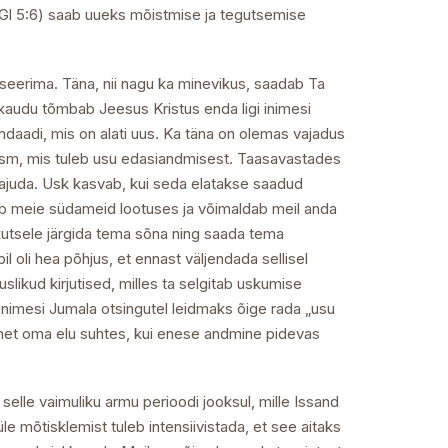
 (Gl 5:6) saab uueks mõistmise ja tegutsemise
seerima. Täna, nii nagu ka minevikus, saadab Ta
kaudu tõmbab Jeesus Kristus enda ligi inimesi
daadi, mis on alati uus. Ka täna on olemas vajadus
iasm, mis tuleb usu edasiandmisest. Taasavastades
 hajuda. Usk kasvab, kui seda elatakse saadud
b meie südameid lootuses ja võimaldab meil anda
kutsele järgida tema sõna ning saada tema
 oli hea põhjus, et ennast väljendada sellisel
likud kirjutised, milles ta selgitab uskumise
d inimesi Jumala otsingutel leidmaks õige rada „usu
nnet oma elu suhtes, kui enese andmine pidevas
le vaimuliku armu perioodi jooksul, mille Issand
le mõtisklemist tuleb intensiivistada, et see aitaks