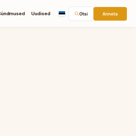
Sündmused
Uudised
Otsi
Anneta