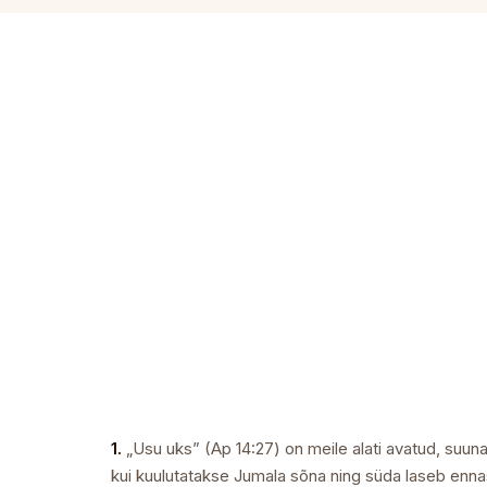
1.
„Usu uks” (Ap 14:27) on meile alati avatud, suun
kui kuulutatakse Jumala sõna ning süda laseb enna