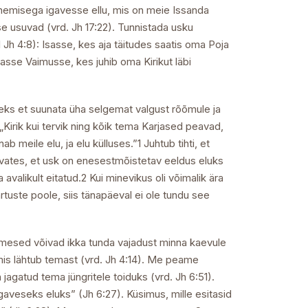
inemisega igavesse ellu, mis on meie Issanda
se usuvad (vrd. Jh 17:22). Tunnistada usku
h 4:8): Isasse, kes aja täitudes saatis oma Poja
sse Vaimusse, kes juhib oma Kirikut läbi
eks et suunata üha selgemat valgust rõõmule ja
„Kirik kui tervik ning kõik tema Karjased peavad,
meile elu, ja elu külluses.”1 Juhtub tihti, et
arvates, et usk on enesestmõistetav eeldus eluks
valikult eitatud.2 Kui minevikus oli võimalik ära
ärtuste poole, siis tänapäeval ei ole tundu see
nimesed võivad ikka tunda vajadust minna kaevule
mis lähtub temast (vrd. Jh 4:14). Me peame
jagatud tema jüngritele toiduks (vrd. Jh 6:51).
gaveseks eluks” (Jh 6:27). Küsimus, mille esitasid