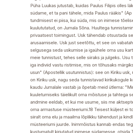
Püha Luukas jutustab, kuidas Paulus Filipis olles l
südame, et ta pani tähele, mida Paulus rääkis" (Ap 
tundmisest ei piisa, kui süda, mis on inimese tõelis
kuulututatud, on Jumala Sõna. Huultega tunnistamine
privaatsest toimingust. Usk tähendab otsustada 
arusaamisele. Usk just seetõttu, et see on vabataht
selgusega seda uskumise ja igaühele oma usu kart
meie tunnistust, tehes selle siiraks ja julgeks. Usu
iga indiviid vastu ristimise, mis on tõhusaks märg
usun" (Apostellik usutunnistus): see on Kiriku usk, 
on Kiriku usk, nagu seda tunnistavad kirikukogule k
kaudu Jumalale vastab ja õpetab meid ütlema: "Mi
kuuletumiseks täielikult oma mõistuse ja tahtega 
andmine eeldab, et kui me usume, siis me aktseptee
oma armastuse müsteeriumi.18 Teisest küljest ei toh
siiralt oma elu ja maailma lõplikku tähendust ja kin
müsteeriumi juurde. Inimmõistus kannab endas tegel
kustumatult kirjutatud inimese südamesse, otsida T