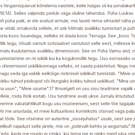
äks hingamispäeval kõnelema naistele, kelle hulgas oli ka jumalakar
16:14). Selles väljendis peitub väga oluline tähendus. Püha Luukas
elt püha paik, ei ole avatud armule, mis laseb tema silmadel näha p
 viitab omakorda sellele, et usk hõlmab avalikku tunnistust ja püh
seista koos Issandaga, selleks et elada koos Temaga. See „koos
lik tegu, nõuab samuti sotsiaalset vastutust selle eest, millesse k
matu kuulutamise avalikku dimensiooni. See on Püha Vaimu and, m
 tunnistamine on nii isiklik kui ka kogukondlik tegu. Usu esmaseks 
iks ühinemisest usklikkonnaga selleks, et saada päästetud. Nagu m
nagu seda iga usklik eelkõige ristimisel isiklikult tunnistab. "Mei
okku tulnud piiskopid või liturgiaks kokku tulnud usklikud. "Mina u
na usun", "Meie usume".17 Ilmselgelt on usu sisu teadmine vajal
sellele, mida Kirik esitab. Usu tundmine avab ukse Jumala ilmutat
rime vabatahtlikult kogu usu müsteeriumi, sest selle tõe tagajaks
i me unustada, et meie kultuurilises kontekstis otsivad väga palju
dlat tõde. See otsimine on autentne „sissejuhatus" usule, sest see ju
ikult vajadust selle järele, mis on „pidevalt kehtiv ja aegumatu".
eda, keda me muidu ei otsiks, kui tema ise ei oleks meid juba ots