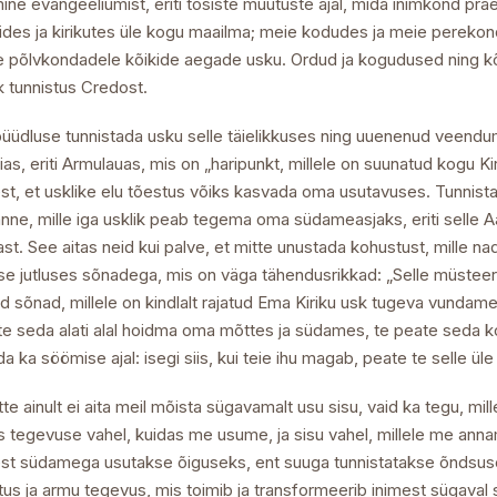
ine evangeeliumist, eriti tõsiste muutuste ajal, mida inimkond pra
des ja kirikutes üle kogu maailma; meie kodudes ja meie perekon
e põlvkondadele kõikide aegade usku. Ordud ja kogudused ning kõi
k tunnistus Credost.
üüdluse tunnistada usku selle täielikkuses ning uuenenud veendu
ias, eriti Armulauas, mis on „haripunkt, millele on suunatud kogu Ki
t, et usklike elu tõestus võiks kasvada oma usutavuses. Tunnistatu
e, mille iga usklik peab tegema oma südameasjaks, eriti selle Aast
st. See aitas neid kui palve, et mitte unustada kohustust, mille na
ise jutluses sõnadega, mis on väga tähendusrikkad: „Selle müsteer
d sõnad, millele on kindlalt rajatud Ema Kiriku usk tugeva vundame
peate seda alati alal hoidma oma mõttes ja südames, te peate se
ada ka söömise ajal: isegi siis, kui teie ihu magab, peate te selle
te ainult ei aita meil mõista sügavamalt usu sisu, vaid ka tegu, m
s tegevuse vahel, kuidas me usume, ja sisu vahel, millele me ann
„Sest südamega usutakse õiguseks, ent suuga tunnistatakse õndsu
itus ja armu tegevus, mis toimib ja transformeerib inimest sügaval 