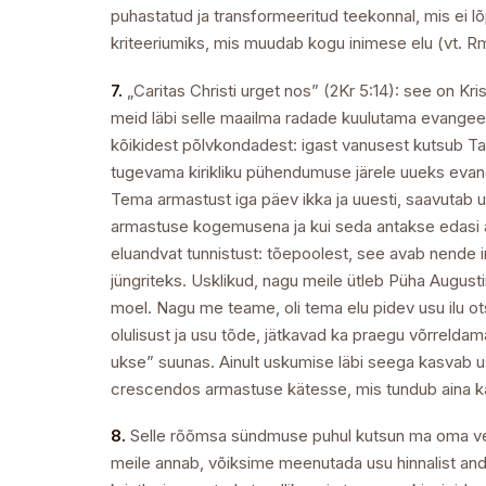
puhastatud ja transformeeritud teekonnal, mis ei l
kriteeriumiks, mis muudab kogu inimese elu (vt. Rm 
7.
„Caritas Christi urget nos” (2Kr 5:14): see on K
meid läbi selle maailma radade kuulutama evangeel
kõikidest põlvkondadest: igast vanusest kutsub Ta
tugevama kirikliku pühendumuse järele uueks evan
Tema armastust iga päev ikka ja uuesti, saavutab u
armastuse kogemusena ja kui seda antakse edasi 
eluandvat tunnistust: tõepoolest, see avab nende 
jüngriteks. Usklikud, nagu meile ütleb Püha Augusti
moel. Nagu me teame, oli tema elu pidev usu ilu ots
olulisust ja usu tõde, jätkavad ka praegu võrreldam
ukse” suunas. Ainult uskumise läbi seega kasvab u
crescendos armastuse kätesse, mis tundub aina kas
8.
Selle rõõmsa sündmuse puhul kutsun ma oma vend
meile annab, võiksime meenutada usu hinnalist andi.