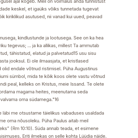
egusel ajal kogeb. Meil on võimalus anda tunnistust
dade keskel, et igaüks võiks tunnetada tugevat
k kiriklikud asutused, nii vanad kui uued, peavad
musega, kindlustunde ja lootusega. See on ka hea
riku tegevus; … ja ka allikas, millest Ta ammutab
d, tähistatud, elatud ja palvetatud15 usu sisu
a jooksul. Ei ole ilmaasjata, et kristlased
d olid endale võtnud ristimisel. Püha Augustinus
iumi sümbol, mida te kõik koos olete vastu võtnud
ndi peal, kelleks on Kristus, meie Issand. Te olete
da kordama magama heites, meenutama seda
 üle valvama oma südamega."16
ille läbi me otsustame täielikus vabaduses usaldada
ame oma nõusoleku. Püha Paulus aitab meil
seks” (Rm 10:10). Süda annab teada, et esimene
sisimuses. Eriti ilmekas on selle kohta Lüüdia näide.