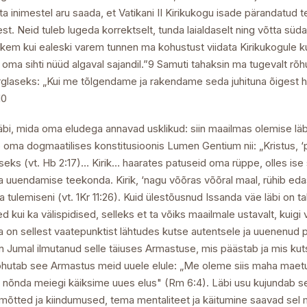
 inimestel aru saada, et Vatikani II Kirikukogu isade pärandatud 
t. Neid tuleb lugeda korrektselt, tunda laialdaselt ning võtta süda
kem kui ealeski varem tunnen ma kohustust viidata Kirikukogule kui 
 oma sihti nüüd algaval sajandil.”9 Samuti tahaksin ma tugevalt rõ
glaseks: „Kui me tõlgendame ja rakendame seda juhituna õigest her
10
äbi, mida oma eludega annavad usklikud: siin maailmas olemise läbi
 oma dogmaatilises konstitusioonis Lumen Gentium nii: „Kristus, ‘p
amiseks (vt. Hb 2:17)… Kirik… haarates patuseid oma rüppe, olles is
ja uuendamise teekonda. Kirik, ‘nagu võõras võõral maal, rühib eda
ma tulemiseni (vt. 1Kr 11:26). Kuid ülestõusnud Issanda väe läbi on 
 kui ka välispidised, selleks et ta võiks maailmale ustavalt, kuig
ta on sellest vaatepunktist lähtudes kutse autentsele ja uuenenud
Jumal ilmutanud selle täiuses Armastuse, mis päästab ja mis kut
õhutab see Armastus meid uuele elule: „Me oleme siis maha maet
äbi, nõnda meiegi käiksime uues elus" (Rm 6:4). Läbi usu kujundab 
õtted ja kiindumused, tema mentaliteet ja käitumine saavad sel määr